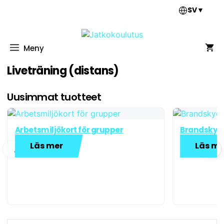
Hoppa
SV
▼
till
innehåll
Meny
Liveträning (distans)
Uusimmat tuotteet
Arbetsmiljökort för grupper
Brandskydd
Läs mer
Läs me
❮
❯