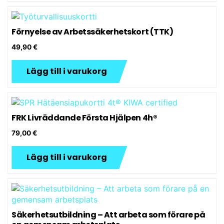
Förnyelse av Arbetssäkerhetskort (TTK)
49,90
€
Lägg till i varukorg
FRK Livräddande Första Hjälpen 4h®
79,00
€
Lägg till i varukorg
Säkerhetsutbildning – Att arbeta som förare på