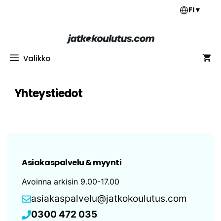
Siirry
FI
▼
sisältöön
Valikko
Yhteystiedot
Asiakaspalvelu & myynti
Avoinna arkisin 9.00-17.00
asiakaspalvelu@jatkokoulutus.com
0300 472 035