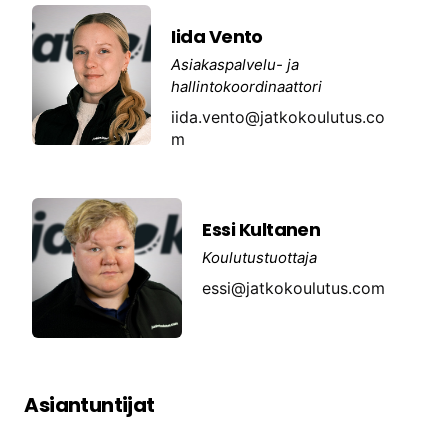
Iida Vento
Asiakaspalvelu- ja
hallintokoordinaattori
iida.vento@jatkokoulutus.co
m
Essi Kultanen
Koulutustuottaja
essi@jatkokoulutus.com
Asiantuntijat