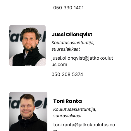
050 330 1401
Jussi Ollonqvist
Koulutusasiantuntija,
suurasiakkaat
jussi.ollonqvist@jatkokoulut
us.com
050 308 5374
Toni Ranta
Koulutusasiantuntija,
suurasiakkaat
toni.ranta@jatkokoulutus.co