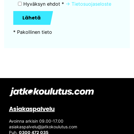
Hyväksyn ehdot *
→ Tietosuojaseloste
* Pakollinen tieto
Asiakaspalvelu
Avoinna arkisin 09.00-17.00
asiakaspalvelu@jatkokoulutus.com
Puh.
0300 472 035