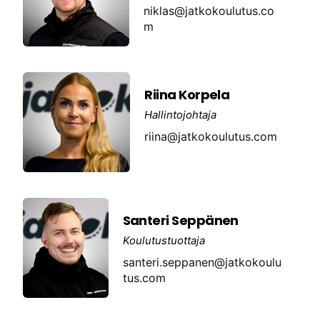
niklas@jatkokoulutus.co
m
Riina Korpela
Hallintojohtaja
riina@jatkokoulutus.com
Santeri Seppänen
Koulutustuottaja
santeri.seppanen@jatkokoulu
tus.com