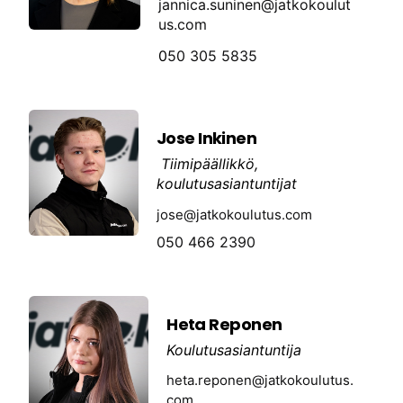
jannica.suninen@jatkokoulut
us.com
0
50 305 5835
Jose Inkinen
Tiimipäällikkö,
koulutusasiantuntijat
jose@jatkokoulutus.com
050 466 2390
Heta Reponen
Koulutusasiantuntija
heta.reponen@jatkokoulutus.
com