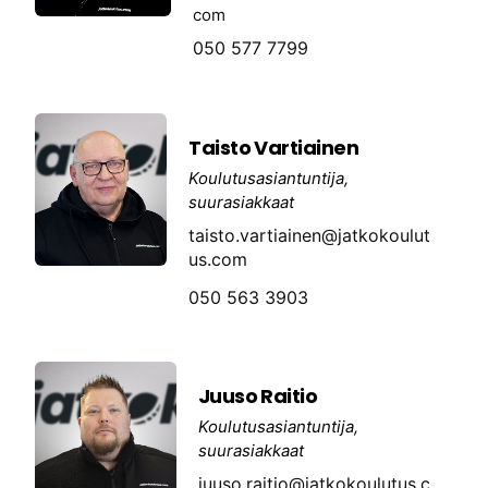
com
050 577 7799
Taisto Vartiainen
Koulutusasiantuntija,
suurasiakkaat
taisto.vartiainen@jatkokoulut
us.com
050 563 3903
Juuso Raitio
Koulutusasiantuntija,
suurasiakkaat
juuso.raitio@jatkokoulutus.c