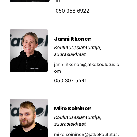
m
050 358 6922
Janni Itkonen
Koulutusasiantuntija,
suurasiakkaat
janni.itkonen@jatkokoulutus.c
om
050
307 5591
Miko Soininen
Koulutusasiantuntija,
suurasiakkaat
miko.soininen@jatkokoulutus.