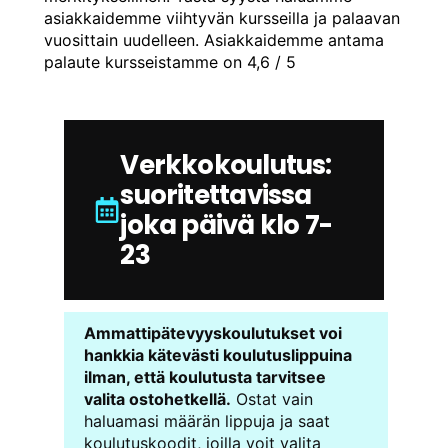
asiakkaidemme viihtyvän kursseilla ja palaavan
vuosittain uudelleen. Asiakkaidemme antama
palaute kursseistamme on 4,6 / 5
Verkkokoulutus:
suoritettavissa
joka päivä klo 7-
23
Ammattipätevyyskoulutukset voi
hankkia kätevästi koulutuslippuina
ilman, että koulutusta tarvitsee
valita ostohetkellä.
Ostat vain
haluamasi määrän lippuja ja saat
koulutuskoodit, joilla voit valita