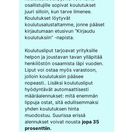
osallistujille sopivat koulutukset
juuri silloin, kun tarve ilmenee.
Koulutukset löytyvät
koulutusalustaltamme, jonne pääset
kirjautumaan etusivun “Kirjaudu
koulutuksiin” -napista.
Koulutusliput tarjoavat yrityksille
helpon ja joustavan tavan ylläpitää
henkilöstön osaamista läpi vuoden.
Liput voi ostaa myös varastoon,
jolloin koulutuksiin pääsee
nopeasti.. Lisäksi koulutusliput
hyödyntävät automaattisesti
määräalennukset: mitä enemmän
lippuja ostat, sitä edullisemmaksi
yhden koulutuksen hinta
muodostuu. Suurissa erissä
alennukset voivat nousta
jopa 35
prosenttiin.