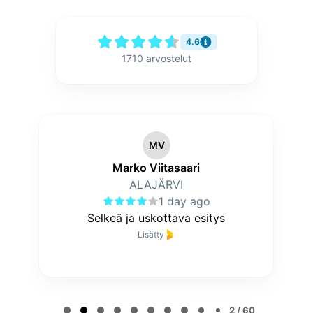
4.6
1710
arvostelut
MV
Marko Viitasaari
ALAJÄRVI
1 day ago
Selkeä ja uskottava esitys
Lisätty
P
a
2 / 60