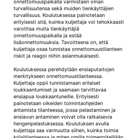
onnettomuuspaikalla varmistaen oman
turvallisuutensa sekä muiden tienkäyttäjien
turvallisuus. Koulutuksessa painotetaan
erityisesti sitä, kuinka kuljettaja voi tehokkaasti
varoittaa muita tienkäyttäjiä
onnettomuuspaikalla ja estää
lisäonnettomuuksia. Tavoitteena on, että
kuljettaja osaa tunnistaa onnettomuustilanteen
riskit ja reagoi niihin asianmukaisesti.
Koulutuksessa perehdytään ensiaputaitojen
merkitykseen onnettomuustilanteessa.
Kuljettaja oppii tunnistamaan erilaiset
loukkaantumiset ja saamaan tarvittavaa
ensiapua loukkaantuneille. Erityisesti
painotetaan oikeiden toimintaohjeiden
antamista tilanteessa, jossa pelastaminen ja
ensiavun antaminen voivat olla ratkaisevia
hengenpelastuksessa. Koulutuksen avulla
kuljettaja saa varmuutta siihen, kuinka toimia
kriisitilanteessa ja miten omilla toimenpiteillään