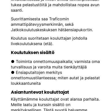
tukea pelastustöitä ja mahdollistaa nopea avun
saanti.
Suorittamisesta saa Traficomin
ammattipätevyysmerkinnän, sekä
Jatkokoulutuskeskuksen hätäensiapukortin.
Koulutus suoritetaan kouluttajan johdolla
livekoulutuksena (etä).
Koulutuksen sisältö
● Toiminta onnettomuuspaikalla; varmista oma
turvallisuus ja varoita muita tienkäyttäjiä
● Ensiaputaitojen merkitys
onnettomuustilanteessa; miten autat ja pelastat
loukkaantuneita
Asiantuntevat kouluttajat
Käyttämämme kouluttajat ovat alansa parhaita.
Meille laatu ja kurssin sisältö on
merkityksellinen. Tästä syystä haluamme