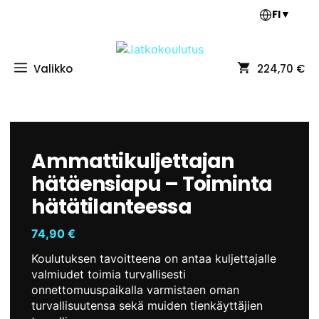
Siirry
FI
▼
sisältöön
Valikko
224,70 €
Ammattikuljettajan
hätäensiapu – Toiminta
hätätilanteessa
74,90
€
Koulutuksen tavoitteena on antaa kuljettajalle
valmiudet toimia turvallisesti
onnettomuuspaikalla varmistaen oman
turvallisuutensa sekä muiden tienkäyttäjien