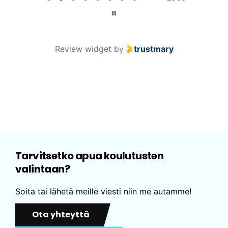
g
e
2
o
Review widget
by
trustmary
f
6
0
Tarvitsetko apua koulutusten
valintaan?
Soita tai lähetä meille viesti niin me autamme!
Ota yhteyttä