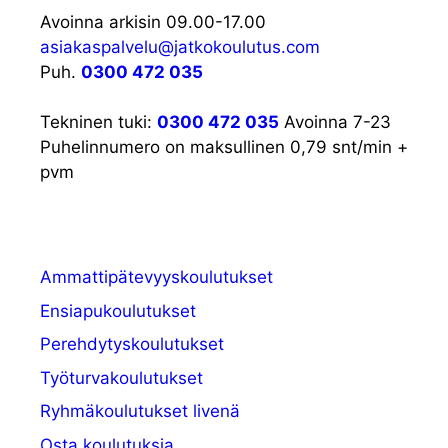
i
N
Avoinna arkisin 09.00-17.00
o
ä
asiakaspalvelu@jatkokoulutus.com
n
Puh.
0300 472 035
k
y
Tekninen tuki:
0300 472 035
Avoinna 7-23
Puhelinnumero on maksullinen 0,79 snt/min +
m
pvm
ä
t
Ammattipätevyyskoulutukset
n
Ensiapukoulutukset
a
Perehdytyskoulutukset
v
Työturvakoulutukset
Ryhmäkoulutukset livenä
i
Osta koulutuksia