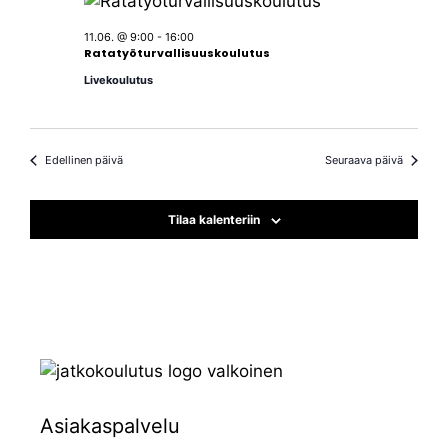
a
v
m
V
ä
11.06. @ 9:00
-
16:00
Ratatyöturvallisuuskoulutus
.
a
i
Livekoulutus
e
t
w
E
Edellinen päivä
Seuraava päivä
s
t
N
Tilaa kalenteriin
s
a
v
i
i
a
g
j
a
a
t
Asiakaspalvelu