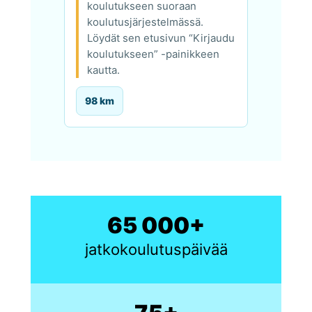
koulutukseen suoraan
koulutusjärjestelmässä.
Löydät sen etusivun “Kirjaudu
koulutukseen” -painikkeen
kautta.
98 km
65 000+
jatkokoulutuspäivää