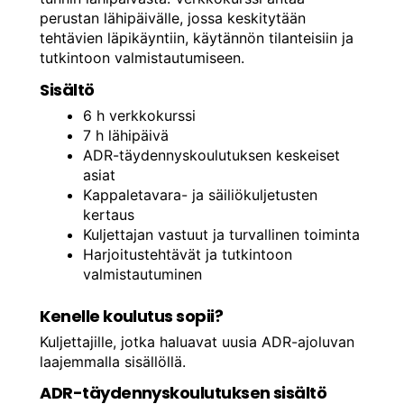
perustan lähipäivälle, jossa keskitytään
tehtävien läpikäyntiin, käytännön tilanteisiin ja
tutkintoon valmistautumiseen.
Sisältö
6 h verkkokurssi
7 h lähipäivä
ADR-täydennyskoulutuksen keskeiset
asiat
Kappaletavara- ja säiliökuljetusten
kertaus
Kuljettajan vastuut ja turvallinen toiminta
Harjoitustehtävät ja tutkintoon
valmistautuminen
Kenelle koulutus sopii?
Kuljettajille, jotka haluavat uusia ADR-ajoluvan
laajemmalla sisällöllä.
ADR-täydennyskoulutuksen sisältö