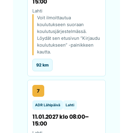
15:00
Lahti
Voit ilmoittautua
koulutukseen suoraan
koulutusjärjestelmässä.
Löydät sen etusivun “Kirjaudu
koulutukseen” -painikkeen
kautta.
92 km
7
ADR Lähipäivä
Lahti
11.01.2027 klo 08:00–
15:00
Lahti