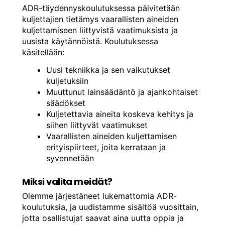
ADR-täydennyskoulutuksessa päivitetään
kuljettajien tietämys vaarallisten aineiden
kuljettamiseen liittyvistä vaatimuksista ja
uusista käytännöistä. Koulutuksessa
käsitellään:
Uusi tekniikka ja sen vaikutukset
kuljetuksiin
Muuttunut lainsäädäntö ja ajankohtaiset
säädökset
Kuljetettavia aineita koskeva kehitys ja
siihen liittyvät vaatimukset
Vaarallisten aineiden kuljettamisen
erityispiirteet, joita kerrataan ja
syvennetään
Miksi valita meidät?
Olemme järjestäneet lukemattomia ADR-
koulutuksia, ja uudistamme sisältöä vuosittain,
jotta osallistujat saavat aina uutta oppia ja