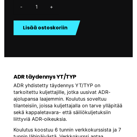
-
+
ADR
yhdistetty
täydennys
Lisää ostoskoriin
YT/TYP
määrä
ADR täydennys YT/TYP
ADR yhdistetty täydennys YT/TYP on
tarkoitettu kuljettajille, jotka uusivat ADR-
ajolupansa laajemmin. Koulutus soveltuu
tilanteisiin, joissa kuljettajalla on tarve ylläpitää
sekä kappaletavara- että säiliökuljetuksiin
liittyviä ADR-oikeuksia.
Koulutus koostuu 6 tunnin verkkokurssista ja 7
tunnin lähipäivästä. Verkkokurssi antaa