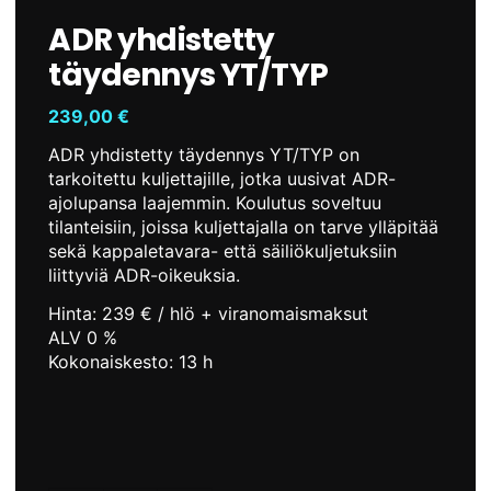
ADR yhdistetty
täydennys YT/TYP
239,00
€
ADR yhdistetty täydennys YT/TYP on
tarkoitettu kuljettajille, jotka uusivat ADR-
ajolupansa laajemmin. Koulutus soveltuu
tilanteisiin, joissa kuljettajalla on tarve ylläpitää
sekä kappaletavara- että säiliökuljetuksiin
liittyviä ADR-oikeuksia.
Hinta: 239 € / hlö + viranomaismaksut
ALV 0 %
Kokonaiskesto: 13 h