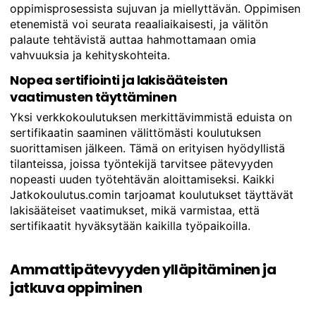
oppimisprosessista sujuvan ja miellyttävän. Oppimisen
etenemistä voi seurata reaaliaikaisesti, ja välitön
palaute tehtävistä auttaa hahmottamaan omia
vahvuuksia ja kehityskohteita.
Nopea sertifiointi ja lakisääteisten
vaatimusten täyttäminen
Yksi verkkokoulutuksen merkittävimmistä eduista on
sertifikaatin saaminen välittömästi koulutuksen
suorittamisen jälkeen. Tämä on erityisen hyödyllistä
tilanteissa, joissa työntekijä tarvitsee pätevyyden
nopeasti uuden työtehtävän aloittamiseksi. Kaikki
Jatkokoulutus.comin tarjoamat koulutukset täyttävät
lakisääteiset vaatimukset, mikä varmistaa, että
sertifikaatit hyväksytään kaikilla työpaikoilla.
Ammattipätevyyden ylläpitäminen ja
jatkuva oppiminen