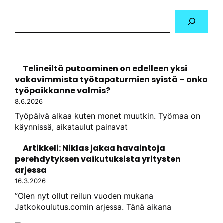
Hae
sivustolta
Telineiltä putoaminen on edelleen yksi
vakavimmista työtapaturmien syistä – onko
työpaikkanne valmis?
8.6.2026
Työpäivä alkaa kuten monet muutkin. Työmaa on
käynnissä, aikataulut painavat
Artikkeli: Niklas jakaa havaintoja
perehdytyksen vaikutuksista yritysten
arjessa
16.3.2026
”Olen nyt ollut reilun vuoden mukana
Jatkokoulutus.comin arjessa. Tänä aikana