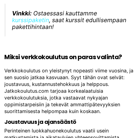
Vinkki:
Ostaessasi kauttamme
kurssipaketin
, saat kurssit edullisempaan
pakettihintaan!
Miksi verkkokoulutus on paras valinta?
Verkkokoulutus on yleistynyt nopeasti viime vuosina, ja
sen suosio jatkaa kasvuaan. Syyt tähän ovat selvät:
joustavuus, kustannustehokkuus ja helppous.
Jatkokoulutus.com tarjoaa korkealaatuisia
verkkokoulutuksia, jotka vastaavat nykyajan
oppimistarpeisiin ja tekevät ammattipätevyyksien
suorittamisesta helpompaa kuin koskaan.
Joustavuus ja ajansäästö
Perinteinen luokkahuonekoulutus vaatii usein
matkustamista ja aikataulujen yhteensovittamista.