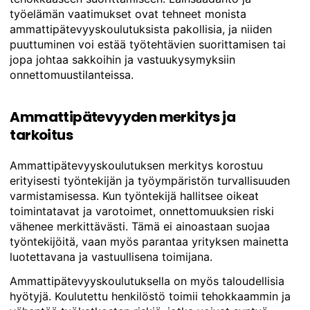
työelämän vaatimukset ovat tehneet monista
ammattipätevyyskoulutuksista pakollisia, ja niiden
puuttuminen voi estää työtehtävien suorittamisen tai
jopa johtaa sakkoihin ja vastuukysymyksiin
onnettomuustilanteissa.
Ammattipätevyyden merkitys ja
tarkoitus
Ammattipätevyyskoulutuksen merkitys korostuu
erityisesti työntekijän ja työympäristön turvallisuuden
varmistamisessa. Kun työntekijä hallitsee oikeat
toimintatavat ja varotoimet, onnettomuuksien riski
vähenee merkittävästi. Tämä ei ainoastaan suojaa
työntekijöitä, vaan myös parantaa yrityksen mainetta
luotettavana ja vastuullisena toimijana.
Ammattipätevyyskoulutuksella on myös taloudellisia
hyötyjä. Koulutettu henkilöstö toimii tehokkaammin ja