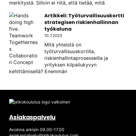
merkitystä. Silloin ei riitä, että tietää, mitä
Artikkeli: Työturvallisuuskortti
strategisen riskienhallinnan
työkaluna
10.7.2025
Mitä yhteistä on
työturvallisuuskortilla,
riskienhallintaprosesseilla ja
yrityksen kilpailukyvyn
kehittämisellä? Enemmän
Asiakaspalvelu
Avoinna arkisin 09.00-17.00
asiakaspalvelu@jatkokoulutus.com