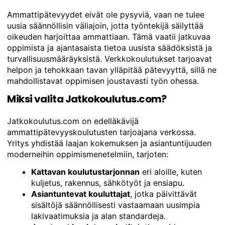
Ammattipätevyydet eivät ole pysyviä, vaan ne tulee
uusia säännöllisin väliajoin, jotta työntekijä säilyttää
oikeuden harjoittaa ammattiaan. Tämä vaatii jatkuvaa
oppimista ja ajantasaista tietoa uusista säädöksistä ja
turvallisuusmääräyksistä. Verkkokoulutukset tarjoavat
helpon ja tehokkaan tavan ylläpitää pätevyyttä, sillä ne
mahdollistavat oppimisen joustavasti työn ohessa.
Miksi valita Jatkokoulutus.com?
Jatkokoulutus.com on edelläkävijä
ammattipätevyyskoulutusten tarjoajana verkossa.
Yritys yhdistää laajan kokemuksen ja asiantuntijuuden
moderneihin oppimismenetelmiin, tarjoten:
Kattavan koulutustarjonnan
eri aloille, kuten
kuljetus, rakennus, sähkötyöt ja ensiapu.
Asiantuntevat kouluttajat
, jotka päivittävät
sisältöjä säännöllisesti vastaamaan uusimpia
lakivaatimuksia ja alan standardeja.