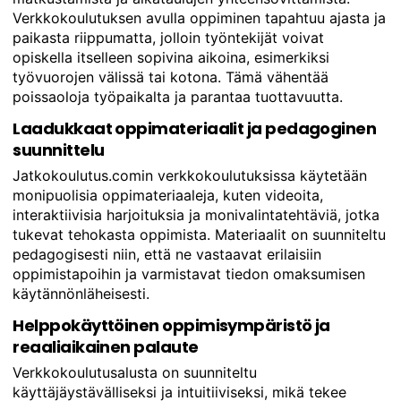
Verkkokoulutuksen avulla oppiminen tapahtuu ajasta ja
paikasta riippumatta, jolloin työntekijät voivat
opiskella itselleen sopivina aikoina, esimerkiksi
työvuorojen välissä tai kotona. Tämä vähentää
poissaoloja työpaikalta ja parantaa tuottavuutta.
Laadukkaat oppimateriaalit ja pedagoginen
suunnittelu
Jatkokoulutus.comin verkkokoulutuksissa käytetään
monipuolisia oppimateriaaleja, kuten videoita,
interaktiivisia harjoituksia ja monivalintatehtäviä, jotka
tukevat tehokasta oppimista. Materiaalit on suunniteltu
pedagogisesti niin, että ne vastaavat erilaisiin
oppimistapoihin ja varmistavat tiedon omaksumisen
käytännönläheisesti.
Helppokäyttöinen oppimisympäristö ja
reaaliaikainen palaute
Verkkokoulutusalusta on suunniteltu
käyttäjäystävälliseksi ja intuitiiviseksi, mikä tekee