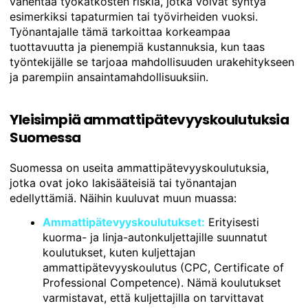
vähentää työkatkosten riskiä, jotka voivat syntyä
esimerkiksi tapaturmien tai työvirheiden vuoksi.
Työnantajalle tämä tarkoittaa korkeampaa
tuottavuutta ja pienempiä kustannuksia, kun taas
työntekijälle se tarjoaa mahdollisuuden urakehitykseen
ja parempiin ansaintamahdollisuuksiin.
Yleisimpiä ammattipätevyyskoulutuksia
Suomessa
Suomessa on useita ammattipätevyyskoulutuksia,
jotka ovat joko lakisääteisiä tai työnantajan
edellyttämiä. Näihin kuuluvat muun muassa:
Ammattipätevyyskoulutukset:
Erityisesti
kuorma- ja linja-autonkuljettajille suunnatut
koulutukset, kuten kuljettajan
ammattipätevyyskoulutus (CPC, Certificate of
Professional Competence). Nämä koulutukset
varmistavat, että kuljettajilla on tarvittavat