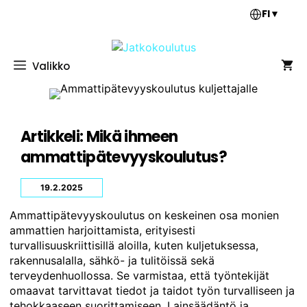
Siirry
FI
▼
sisältöön
Valikko
Artikkeli: Mikä ihmeen
ammattipätevyyskoulutus?
19.2.2025
Ammattipätevyyskoulutus on keskeinen osa monien
ammattien harjoittamista, erityisesti
turvallisuuskriittisillä aloilla, kuten kuljetuksessa,
rakennusalalla, sähkö- ja tulitöissä sekä
terveydenhuollossa. Se varmistaa, että työntekijät
omaavat tarvittavat tiedot ja taidot työn turvalliseen ja
tehokkaaseen suorittamiseen. Lainsäädäntö ja