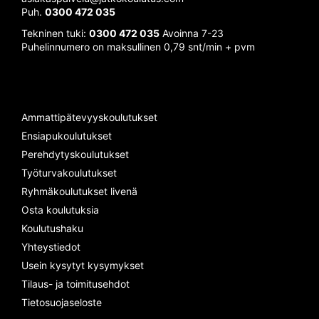
Puh.
0300 472 035
Tekninen tuki:
0300 472 035
Avoinna 7-23
Puhelinnumero on maksullinen 0,79 snt/min + pvm
Ammattipätevyyskoulutukset
Ensiapukoulutukset
Perehdytyskoulutukset
Työturvakoulutukset
Ryhmäkoulutukset livenä
Osta koulutuksia
Koulutushaku
Yhteystiedot
Usein kysytyt kysymykset
Tilaus- ja toimitusehdot
Tietosuojaseloste