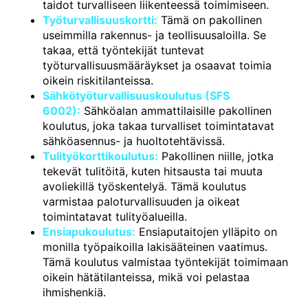
taidot turvalliseen liikenteessä toimimiseen.
Työturvallisuuskortti:
Tämä on pakollinen
useimmilla rakennus- ja teollisuusaloilla. Se
takaa, että työntekijät tuntevat
työturvallisuusmääräykset ja osaavat toimia
oikein riskitilanteissa.
Sähkötyöturvallisuuskoulutus (SFS
6002):
Sähköalan ammattilaisille pakollinen
koulutus, joka takaa turvalliset toimintatavat
sähköasennus- ja huoltotehtävissä.
Tulityökorttikoulutus:
Pakollinen niille, jotka
tekevät tulitöitä, kuten hitsausta tai muuta
avoliekillä työskentelyä. Tämä koulutus
varmistaa paloturvallisuuden ja oikeat
toimintatavat tulityöalueilla.
Ensiapukoulutus:
Ensiaputaitojen ylläpito on
monilla työpaikoilla lakisääteinen vaatimus.
Tämä koulutus valmistaa työntekijät toimimaan
oikein hätätilanteissa, mikä voi pelastaa
ihmishenkiä.