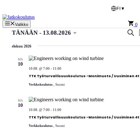
Siirry
FI
▼
sisältöön
0
Valikko
Tapahtumat
Tap
Etsi
TÄNÄÄN
 - 
13.08.2026
Etsi
Valitse
päivä.
elokuu 2026
aja
Näk
MA
10
navi
10.08. @ 7:00
-
11:00
TTK Työturvallisuuskoulutus -Monimuoto / Uusiminen 4t
Verkkokoulutus
, Suomi
MA
10
10.08. @ 7:00
-
11:00
TTK Työturvallisuuskoulutus -Monimuoto / Uusiminen 4t
Verkkokoulutus
, Suomi