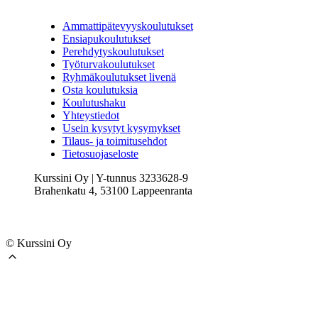
Ammattipätevyyskoulutukset
Ensiapukoulutukset
Perehdytyskoulutukset
Työturvakoulutukset
Ryhmäkoulutukset livenä
Osta koulutuksia
Koulutushaku
Yhteystiedot
Usein kysytyt kysymykset
Tilaus- ja toimitusehdot
Tietosuojaseloste
Kurssini Oy | Y-tunnus 3233628-9
Brahenkatu 4, 53100 Lappeenranta
llms.txt
© Kurssini Oy