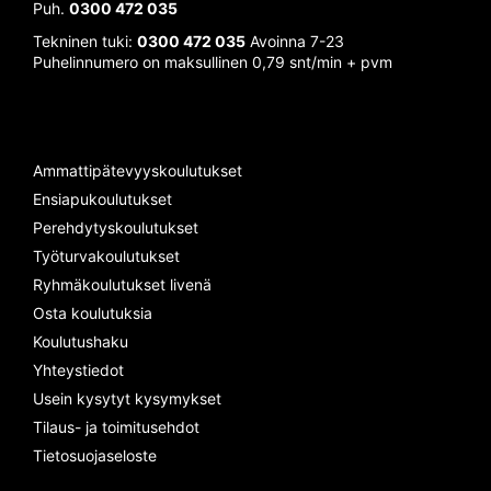
o
Puh.
0300 472 035
i
Tekninen tuki:
0300 472 035
Avoinna 7-23
n
Puhelinnumero on maksullinen 0,79 snt/min + pvm
t
i
Ammattipätevyyskoulutukset
Ensiapukoulutukset
Perehdytyskoulutukset
Työturvakoulutukset
Ryhmäkoulutukset livenä
Osta koulutuksia
Koulutushaku
Yhteystiedot
Usein kysytyt kysymykset
Tilaus- ja toimitusehdot
Tietosuojaseloste