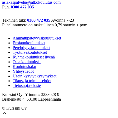
asiakaspalvelu@jatkokoulutus.com
Puh.
0300 472 035
Tekninen tuki:
0300 472 035
Avoinna 7-23
Puhelinnumero on maksullinen 0,79 snt/min + pvm
Ammattipätevyyskoulutukset
Ensiapukoulutukset
Perehdytyskoulutukset
Työturvakoulutukset
Ryhmäkoulutukset livenä
Osta koulutuksia
Koulutushaku
Yhteystiedot
Usein kysytyt kysymykset
Tilaus- ja toimitusehdot
Tietosuojaseloste
Kurssini Oy | Y-tunnus 3233628-9
Brahenkatu 4, 53100 Lappeenranta
llms.txt
© Kurssini Oy