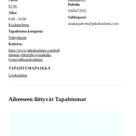
Päivä:
Puhelin
02.06.
0300472035
Aika:
Sähköposti
8:00 - 16:00
asiakaspalvelu@jatkokoulutus.com
Koulutuslippu
Tapahtuma kategoria:
Tulityökortti
Kotisivu:
https://www.jatkokoulutus.com/kulj
ettajana-yhteisella-tyopaikalla-
tyoturvallisuuskoulutus/
TAPAHTUMAPAIKKA
Livekoulutus
Aiheeseen liittyvät Tapahtumat