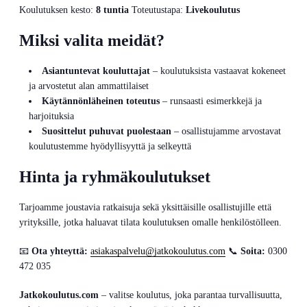
Koulutuksen kesto:
8 tuntia
Toteutustapa:
Livekoulutus
Miksi valita meidät?
Asiantuntevat kouluttajat
– koulutuksista vastaavat kokeneet
ja arvostetut alan ammattilaiset
Käytännönläheinen toteutus
– runsaasti esimerkkejä ja
harjoituksia
Suosittelut puhuvat puolestaan
– osallistujamme arvostavat
koulutustemme hyödyllisyyttä ja selkeyttä
Hinta ja ryhmäkoulutukset
Tarjoamme joustavia ratkaisuja sekä yksittäisille osallistujille että
yrityksille, jotka haluavat tilata koulutuksen omalle henkilöstölleen.
📧
Ota yhteyttä:
asiakaspalvelu@jatkokoulutus.com
📞
Soita:
0300
472 035
Jatkokoulutus.com
– valitse koulutus, joka parantaa turvallisuutta,