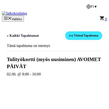
Siirry
FI
▼
sisältöön
0
Valikko
« Kaikki Tapahtumat
Virtual Tapahtuma
Tämä tapahtuma on mennyt.
Tulityökortti (myös uusiminen) AVOIMET
PÄIVÄT
02.06. @ 8:00
-
16:00