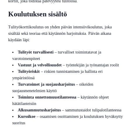
kortin, joka todistaa pätevyytesi tulitöissä.
Koulutuksen sisältö
Tulityökorttikoulutus on yhden päivän intensiivikoulutus, joka
sisältää sekä teoriaa että käytännön harjoituksia. Päivän aikana
käydään läpi:
Tulityöt turvallisesti
– turvalliset toimintatavat ja
varotoimenpiteet
Vastuut ja velvollisuudet
– työntekijän ja työnantajan roolit
Tulityöriskit
– riskien tunnistaminen ja hallinta eri
ympäristöissä
Turvatoimet ja suojausharjoitus
– oikeiden
suojausmenetelmien käyttö
Toiminta onnettomuustilanteessa
– käytännön ohjeet
hätätilanteisiin
Alkusammutusharjoitus
– sammutustaidot tulipalotilanteessa
Kurssikoe
– osaamisen osoittaminen ja koulutuksen hyväksytty
suoritus