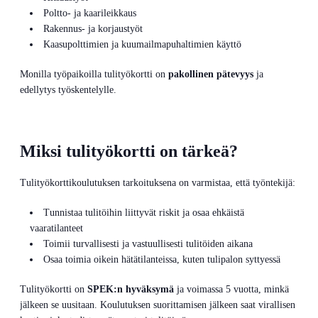
Poltto- ja kaarileikkaus
Rakennus- ja korjaustyöt
Kaasupolttimien ja kuumailmapuhaltimien käyttö
Monilla työpaikoilla tulityökortti on
pakollinen pätevyys
ja
edellytys työskentelylle.
Miksi tulityökortti on tärkeä?
Tulityökorttikoulutuksen tarkoituksena on varmistaa, että työntekijä:
Tunnistaa tulitöihin liittyvät riskit ja osaa ehkäistä
vaaratilanteet
Toimii turvallisesti ja vastuullisesti tulitöiden aikana
Osaa toimia oikein hätätilanteissa, kuten tulipalon syttyessä
Tulityökortti on
SPEK:n hyväksymä
ja voimassa 5 vuotta, minkä
jälkeen se uusitaan. Koulutuksen suorittamisen jälkeen saat virallisen