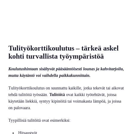
Tulityökorttikoulutus – tärkeä askel
kohti turvallista työympäristöä
Koulutushintaan sisältyvät pääsääntöisesti lounas ja kahvitarjoilu,
mutta käytäntö voi vaihdella paikkakunnittain.
Tulityökorttikoulutus on suunnattu kaikille, jotka tekevät tai aikovat
tehdä tulitöitä työssään.
Tulitöitä
ovat kaikki työtehtävät, joissa
käytetään liekkiä, syntyy kipinöitä tai voimakasta lämpöä, ja joissa
on palovaara.
Tyypillisiä tulitöitä ovat esimerkiksi:
Hitsaustyöt