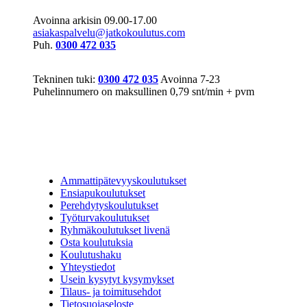
Avoinna arkisin 09.00-17.00
asiakaspalvelu@jatkokoulutus.com
Puh.
0300 472 035
Tekninen tuki:
0300 472 035
Avoinna 7-23
Puhelinnumero on maksullinen 0,79 snt/min + pvm
Ammattipätevyyskoulutukset
Ensiapukoulutukset
Perehdytyskoulutukset
Työturvakoulutukset
Ryhmäkoulutukset livenä
Osta koulutuksia
Koulutushaku
Yhteystiedot
Usein kysytyt kysymykset
Tilaus- ja toimitusehdot
Tietosuojaseloste