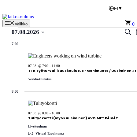
Siirry
FI
▼
sisältöön
0
Valikko
Tapahtumat
Tap
Etsi
07.08.2026
for
Etsi
Valitse
päivä.
7:00
07.08.2026
aja
Näk
navi
07.08. @ 7:00
-
11:00
TTK Työturvallisuuskoulutus -Monimuoto / Uusiminen 4t
Verkkokoulutus
8:00
07.08. @ 8:00
-
16:00
Tulityökortti (myös uusiminen) AVOIMET PÄIVÄT
Livekoulutus
Virtual Tapahtuma