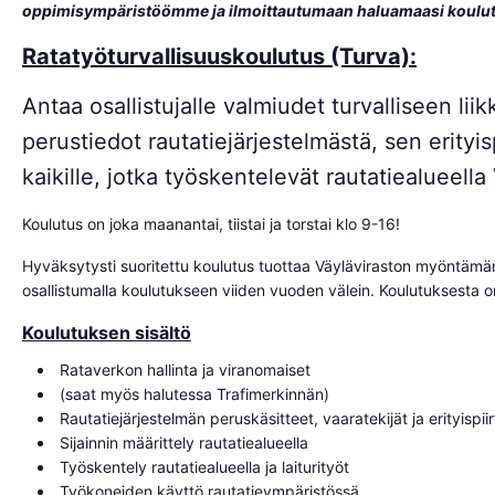
oppimisympäristöömme ja ilmoittautumaan haluamaasi koulu
Ratatyöturvallisuuskoulutus (Turva):
Antaa osallistujalle valmiudet turvalliseen li
perustiedot rautatiejärjestelmästä, sen erityis
kaikille, jotka työskentelevät rautatiealueella
Koulutus on joka maanantai, tiistai ja torstai klo 9-16!
Hyväksytysti suoritettu koulutus tuottaa Väyläviraston myöntämän
osallistumalla koulutukseen viiden vuoden välein. Koulutuksesta
Koulutuksen sisältö
Rataverkon hallinta ja viranomaiset
(saat myös halutessa Trafimerkinnän)
Rautatiejärjestelmän peruskäsitteet, vaaratekijät ja erityispii
Sijainnin määrittely rautatiealueella
Työskentely rautatiealueella ja laiturityöt
Työkoneiden käyttö rautatieympäristössä