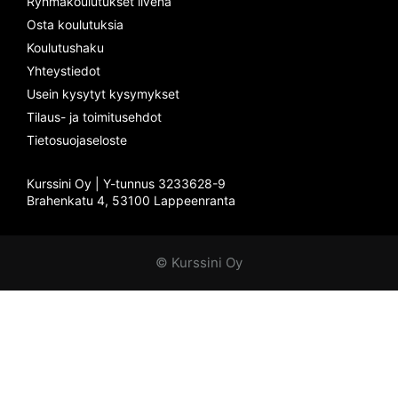
Ryhmäkoulutukset livenä
Osta koulutuksia
Koulutushaku
Yhteystiedot
Usein kysytyt kysymykset
Tilaus- ja toimitusehdot
Tietosuojaseloste
Kurssini Oy | Y-tunnus 3233628-9
Brahenkatu 4, 53100 Lappeenranta
llms.txt
© Kurssini Oy