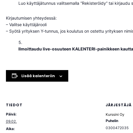
Luo käyttäjätunnus valitsemalla “Rekisteröidy” tai kirjaudu s
Kirjautumisen yhteydessä:
– Valitse käyttäjärooli
– Syötä yrityksen Y-tunnus, jos koulutus on ostettu yrityksen nimi
Ilmoittaudu live-osuuteen KALENTERI-painikkeen kautta
Lisää kalenteriin
TIEDOT
JÄRJESTÄJÄ
Päivä:
Kurssini Oy
Puhelin
09.02.
0300472035
Aika: