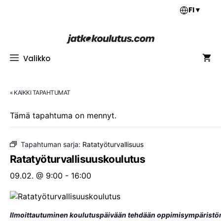
Siirry
FI
▼
sisältöön
Valikko
« KAIKKI TAPAHTUMAT
Tämä tapahtuma on mennyt.
Tapahtuman sarja:
Ratatyöturvallisuus
Ratatyöturvallisuuskoulutus
09.02. @ 9:00
-
16:00
Ilmoittautuminen koulutuspäivään tehdään oppimisympäristömm