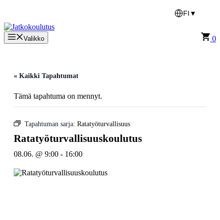
Siirry
FI
▼
sisältöön
0
Valikko
« Kaikki Tapahtumat
Tämä tapahtuma on mennyt.
Tapahtuman sarja:
Ratatyöturvallisuus
Ratatyöturvallisuuskoulutus
08.06. @ 9:00
-
16:00