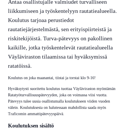
Antaa osallistujalle valmiudet turvalliseen
liikkumiseen ja työskentelyyn rautatiealueella.
Koulutus tarjoaa perustiedot
rautatiejärjestelmästä, sen erityispiirteistä ja
riskitekijöistä. Turva-pätevyys on pakollinen
kaikille, jotka työskentelevät rautatiealueella
Väyläviraston tilaamissa tai hyväksymissä
ratatöissä.
Koulutus on joka maanantai, tiistai ja torstai klo 9-16!
Hyväksytysti suoritettu koulutus tuottaa Väyläviraston myöntämän
Ratatyöturvallisuuspätevyyden, joka on voimassa viisi vuotta.
Pätevyys tulee uusia osallistumalla koulutukseen viiden vuoden
välein. Koulutuksesta on halutessaan mahdollista saada myös
Traficomin ammattipätevyyspäivä.
Koulutuksen sisältö