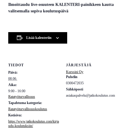
Ilmoittaudu live-osuuteen KALENTERI-painikkeen kautta
valitsemalla sopiva koulutuspäivä
Lisää kalenteriin
TIEDOT
JÄRJESTÄJÄ
Kurssini Oy
Päivä:
Puhelin
08.06.
0300472035
Aika:
Sähköposti
9:00 - 16:00
asiakaspalvelu@jatkokoulutus.com
Ratatyöturvallisuus
Tapahtuma kategoria:
Ratatyöturvallisuuskoulutus
Kotisivu:
https://www.jatkokoulutus.com/kirja
udu-koulutuksiin/