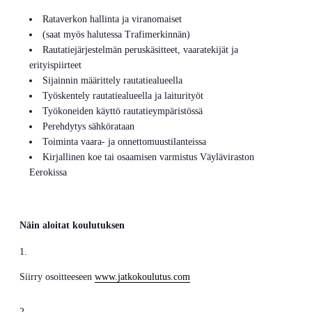
Rataverkon hallinta ja viranomaiset
(saat myös halutessa Trafimerkinnän)
Rautatiejärjestelmän peruskäsitteet, vaaratekijät ja
erityispiirteet
Sijainnin määrittely rautatiealueella
Työskentely rautatiealueella ja laiturityöt
Työkoneiden käyttö rautatieympäristössä
Perehdytys sähkörataan
Toiminta vaara- ja onnettomuustilanteissa
Kirjallinen koe tai osaamisen varmistus Väyläviraston
Eerokissa
Näin aloitat koulutuksen
Siirry osoitteeseen
www.jatkokoulutus.com