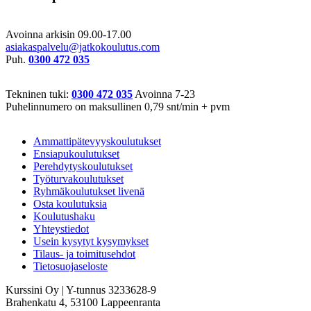
Avoinna arkisin 09.00-17.00
asiakaspalvelu@jatkokoulutus.com
Puh.
0300 472 035
Tekninen tuki:
0300 472 035
Avoinna 7-23
Puhelinnumero on maksullinen 0,79 snt/min + pvm
Ammattipätevyyskoulutukset
Ensiapukoulutukset
Perehdytyskoulutukset
Työturvakoulutukset
Ryhmäkoulutukset livenä
Osta koulutuksia
Koulutushaku
Yhteystiedot
Usein kysytyt kysymykset
Tilaus- ja toimitusehdot
Tietosuojaseloste
Kurssini Oy | Y-tunnus 3233628-9
Brahenkatu 4, 53100 Lappeenranta