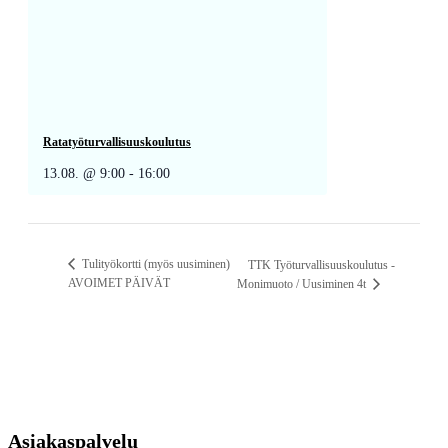
Ratatyöturvallisuuskoulutus
13.08. @ 9:00
-
16:00
Tulityökortti (myös uusiminen)
TTK Työturvallisuuskoulutus -
AVOIMET PÄIVÄT
Monimuoto / Uusiminen 4t
Asiakaspalvelu