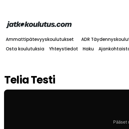
Siirry
sisältöön
Ammattipätevyyskoulutukset
ADR Täydennyskoulu
Osta koulutuksia
Yhteystiedot
Haku
Ajankohtaist
Telia Testi
Pääset r