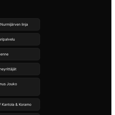
 Nurmijärven linja
ripalvelu
ikenne
neyrittäjät
nus Jouko
 / Kantola & Koramo