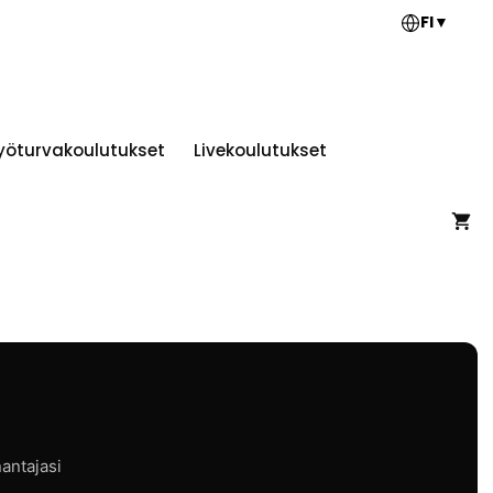
FI
▼
yöturvakoulutukset
Livekoulutukset
nantajasi