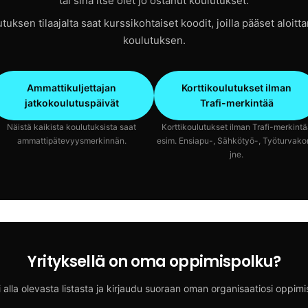
tai sinä itse olet jo ostanut koulutukset.
tuksen tilaajalta saat kurssikohtaiset koodit, joilla pääset aloit
koulutuksen.
Ammattikuljettajan
Korttikoulutukset ilman
jatkokoulutuspäivät
Trafi-merkintää
Näistä kaikista koulutuksista saat
Korttikoulutukset ilman Trafi-merkintä
ammattipätevyysmerkinnän.
esim. Ensiapu-, Sähkötyö-, Työturvakor
jne.
Yrityksellä on oma oppimispolku?
si alla olevasta listasta ja kirjaudu suoraan oman organisaatiosi oppim