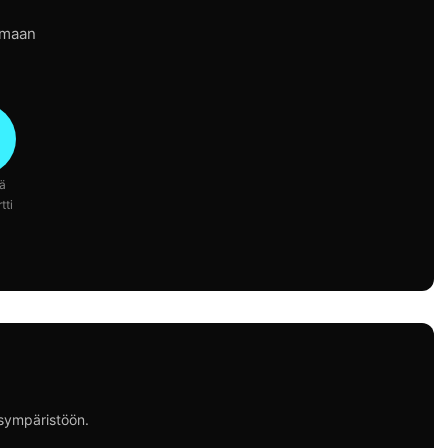
tamaan
ä
tti
isympäristöön.