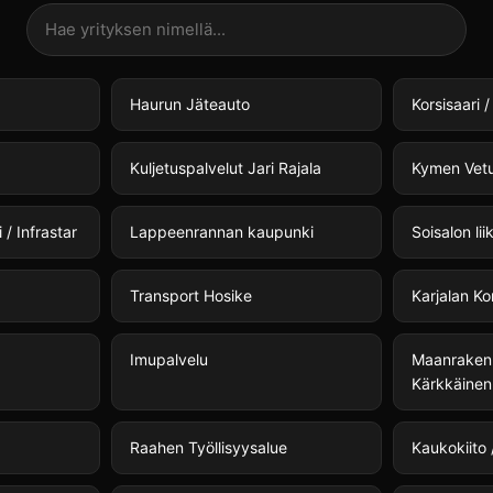
Haurun Jäteauto
Korsisaari /
Kuljetuspalvelut Jari Rajala
Kymen Vetu
/ Infrastar
Lappeenrannan kaupunki
Soisalon li
Transport Hosike
Karjalan Ko
Imupalvelu
Maanraken
Kärkkäinen
Raahen Työllisyysalue
Kaukokiito