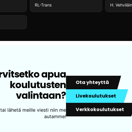
RL-Trans
H. Vehviläi
rvitsetko apua
koulutusten
Ota yhteyttä
valintaan?
Livekoulutukset
Verkkokoulutukset
tai lähetä meille viesti niin me
autamme!