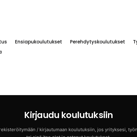
tus
Ensiapukoulutukset
Perehdytyskoulutukset
T
a
Kirjaudu koulutuksiin
ekisteröitymään / kirjautumaan koulutuksiin, jos yrityksesi, työ