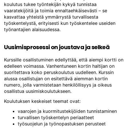
koulutus tukee työntekijän kykyä tunnistaa
vaaratekijöitä ja toimia ennaltaehkäisevästi – se
kasvattaa yhteistä ymmärrystä turvallisesta
työskentelystä, erityisesti kun työskentelee useiden
työnantajien alaisuudessa.
Uusimisprosessi on joustava ja selkeä
Kurssille osallistuminen edellyttää, että aiempi kortti on
edelleen voimassa. Vanhentuneen kortin haltijan on
suoritettava koko peruskoulutus uudelleen. Kurssin
alussa osallistujan on esitettävä aiemman kortin
numero, jolla varmistetaan henkilöllisyys ja oikeus
osallistua uusimiskoulutukseen.
Koulutuksen keskeiset teemat ovat:
vaarojen ja kuormitustekijöiden tunnistaminen
turvallisen työskentelyn periaatteet
työsuojelun ja työnopastuksen perusteet