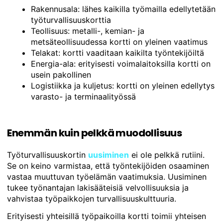
Rakennusala: lähes kaikilla työmailla edellytetään
työturvallisuuskorttia
Teollisuus: metalli-, kemian- ja
metsäteollisuudessa kortti on yleinen vaatimus
Telakat: kortti vaaditaan kaikilta työntekijöiltä
Energia-ala: erityisesti voimalaitoksilla kortti on
usein pakollinen
Logistiikka ja kuljetus: kortti on yleinen edellytys
varasto- ja terminaalityössä
Enemmän kuin pelkkä muodollisuus
Työturvallisuuskortin
uusiminen
ei ole pelkkä rutiini.
Se on keino varmistaa, että työntekijöiden osaaminen
vastaa muuttuvan työelämän vaatimuksia. Uusiminen
tukee työnantajan lakisääteisiä velvollisuuksia ja
vahvistaa työpaikkojen turvallisuuskulttuuria.
Erityisesti yhteisillä työpaikoilla kortti toimii yhteisen