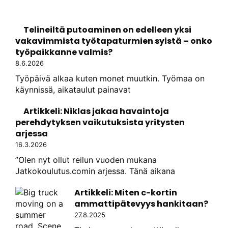
Telineiltä putoaminen on edelleen yksi
vakavimmista työtapaturmien syistä – onko
työpaikkanne valmis?
8.6.2026
Työpäivä alkaa kuten monet muutkin. Työmaa on
käynnissä, aikataulut painavat
Artikkeli: Niklas jakaa havaintoja
perehdytyksen vaikutuksista yritysten
arjessa
16.3.2026
”Olen nyt ollut reilun vuoden mukana
Jatkokoulutus.comin arjessa. Tänä aikana
Artikkeli: Miten c-kortin
ammattipätevyys hankitaan?
27.8.2025