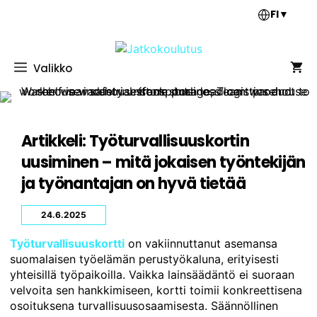
Siirry
FI
▼
sisältöön
Valikko
Artikkeli: Työturvallisuuskortin
uusiminen – mitä jokaisen työntekijän
ja työnantajan on hyvä tietää
24.6.2025
Työturvallisuuskortti
on vakiinnuttanut asemansa
suomalaisen työelämän perustyökaluna, erityisesti
yhteisillä työpaikoilla. Vaikka lainsäädäntö ei suoraan
velvoita sen hankkimiseen, kortti toimii konkreettisena
osoituksena turvallisuusosaamisesta. Säännöllinen