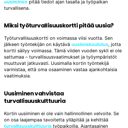
uusiminen
pitää tiedot ajan tasalla ja työpaikan
turvallisena.
Miksi työturvallisuuskortti pitää uusia?
Työturvallisuuskortti on voimassa viisi vuotta. Sen
jälkeen työntekijän on käytävä
uusimiskoulutus
, jotta
kortti säilyy voimassa. Tämä viiden vuoden sykli ei ole
sattumaa – turvallisuusvaatimukset ja työympäristöt
muuttuvat jatkuvasti. Uusimalla kortin työntekijä
varmistaa, että oma osaaminen vastaa ajankohtaisia
vaatimuksia.
Uusiminen vahvistaa
turvallisuuskulttuuria
Kortin uusiminen ei ole vain hallinnollinen velvoite. Se
on osa laajempaa tavoitetta ylläpitää ja kehittää
turvallisuuskulttuuria
työpaikoilla. Ajantasainen