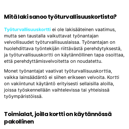
Mitä laki sanoo työturvallisuuskortista?
Työturvallisuuskortti
ei ole lakisääteinen vaatimus,
mutta sen taustalla vaikuttavat työnantajan
velvollisuudet työturvallisuuslaissa. Työnantajan on
huolehdittava työntekijän riittävästä perehdytyksestä,
ja työturvallisuuskortti on käytännöllinen tapa osoittaa,
että perehdyttämisvelvoitetta on noudatettu.
Monet työnantajat vaativat työturvallisuuskorttia,
vaikka lainsäädäntö ei siihen erikseen velvoita. Kortti
on vakiintunut käytäntö erityisesti sellaisilla aloilla,
joissa työskennellään vaihtelevissa tai yhteisissä
työympäristöissä.
Toimialat, joilla kortti on käytännössä
pakollinen