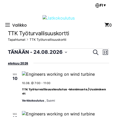
Siirry
FI
▼
sisältöön
Valikko
0
TTK Työturvallisuuskortti
Tapahtumat
TTK Työturvallisuuskortti
Tapahtumat
T
T
TÄNÄÄN
 - 
24.08.2026
E
L
a
a
t
V
i
p
s
elokuu 2026
p
a
s
a
i
l
a
t
h
MA
i
a
h
10
t
t
10.08. @ 7:00
-
11:00
t
u
s
TTK Työturvallisuuskoulutus -Monimuoto / Uusiminen
m
u
e
4t
a
m
p
Verkkokoulutus
, Suomi
V
ä
a
i
i
t
e
MA
v