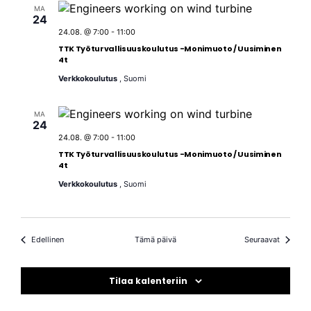
MA
24
24.08. @ 7:00
-
11:00
TTK Työturvallisuuskoulutus -Monimuoto / Uusiminen
4t
Verkkokoulutus
, Suomi
MA
24
24.08. @ 7:00
-
11:00
TTK Työturvallisuuskoulutus -Monimuoto / Uusiminen
4t
Verkkokoulutus
, Suomi
Tapahtumat
Tapahtu
Edellinen
Tämä päivä
Seuraavat
Tilaa kalenteriin