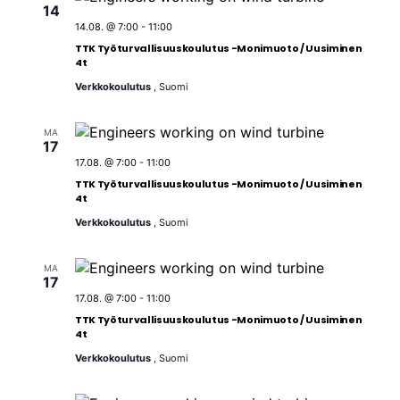
i
14
g
14.08. @ 7:00
-
11:00
o
TTK Työturvallisuuskoulutus -Monimuoto / Uusiminen
4t
i
Verkkokoulutus
, Suomi
n
t
MA
i
17
17.08. @ 7:00
-
11:00
TTK Työturvallisuuskoulutus -Monimuoto / Uusiminen
4t
Verkkokoulutus
, Suomi
MA
17
17.08. @ 7:00
-
11:00
TTK Työturvallisuuskoulutus -Monimuoto / Uusiminen
4t
Verkkokoulutus
, Suomi