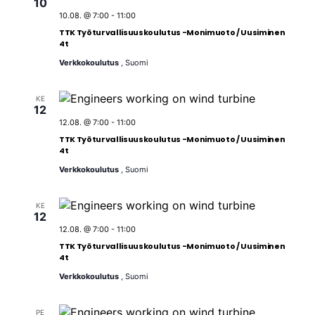
10
E
w
ä
10.08. @ 7:00
-
11:00
t
s
.
TTK Työturvallisuuskoulutus -Monimuoto / Uusiminen
N
s
4t
a
i
Verkkokoulutus
, Suomi
v
a
i
j
g
KE
12
a
a
12.08. @ 7:00
-
11:00
t
N
TTK Työturvallisuuskoulutus -Monimuoto / Uusiminen
i
ä
4t
o
k
Verkkokoulutus
, Suomi
n
y
m
KE
12
ä
12.08. @ 7:00
-
11:00
t
TTK Työturvallisuuskoulutus -Monimuoto / Uusiminen
4t
n
Verkkokoulutus
, Suomi
a
v
PE