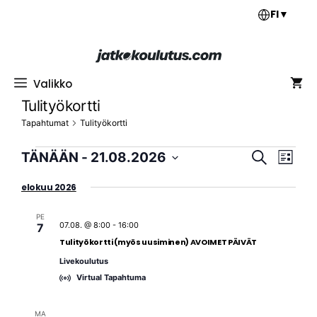
Siirry
FI
▼
sisältöön
Valikko
Tulityökortti
Tapahtumat
Tulityökortti
Tapahtumat
T
T
TÄNÄÄN
 - 
21.08.2026
E
L
a
a
t
V
i
p
s
elokuu 2026
p
a
s
a
i
l
a
t
h
PE
i
a
h
07.08. @ 8:00
-
16:00
7
t
t
Tulityökortti (myös uusiminen) AVOIMET PÄIVÄT
t
u
s
m
Livekoulutus
u
e
a
Virtual Tapahtuma
m
p
V
ä
a
i
i
MA