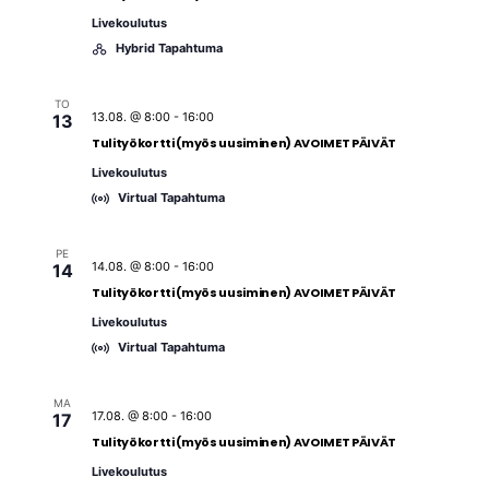
v
i
Livekoulutus
Hybrid Tapahtuma
g
o
TO
i
13.08. @ 8:00
-
16:00
13
n
Tulityökortti (myös uusiminen) AVOIMET PÄIVÄT
t
Livekoulutus
i
Virtual Tapahtuma
PE
14.08. @ 8:00
-
16:00
14
Tulityökortti (myös uusiminen) AVOIMET PÄIVÄT
Livekoulutus
Virtual Tapahtuma
MA
17.08. @ 8:00
-
16:00
17
Tulityökortti (myös uusiminen) AVOIMET PÄIVÄT
Livekoulutus