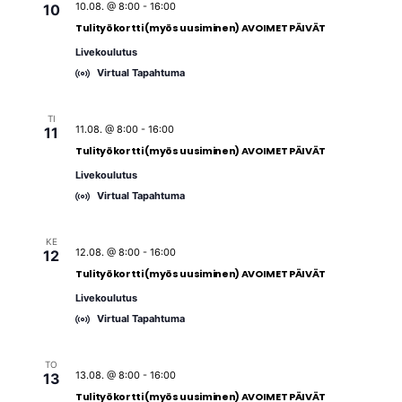
t
10.08. @ 8:00
-
16:00
e
10
v
E
w
Tulityökortti (myös uusiminen) AVOIMET PÄIVÄT
ä
t
s
Livekoulutus
.
N
s
Virtual Tapahtuma
a
i
v
a
TI
i
11.08. @ 8:00
-
16:00
11
j
g
Tulityökortti (myös uusiminen) AVOIMET PÄIVÄT
a
a
Livekoulutus
t
N
Virtual Tapahtuma
i
ä
o
k
KE
n
12.08. @ 8:00
-
16:00
12
y
Tulityökortti (myös uusiminen) AVOIMET PÄIVÄT
m
Livekoulutus
ä
Virtual Tapahtuma
t
n
TO
a
13.08. @ 8:00
-
16:00
13
Tulityökortti (myös uusiminen) AVOIMET PÄIVÄT