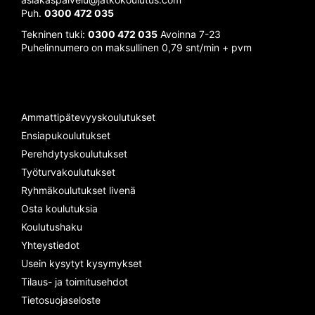
Puh.
0300 472 035
Tekninen tuki:
0300 472 035
Avoinna 7-23
Puhelinnumero on maksullinen 0,79 snt/min + pvm
Ammattipätevyyskoulutukset
Ensiapukoulutukset
Perehdytyskoulutukset
Työturvakoulutukset
Ryhmäkoulutukset livenä
Osta koulutuksia
Koulutushaku
Yhteystiedot
Usein kysytyt kysymykset
Tilaus- ja toimitusehdot
Tietosuojaseloste