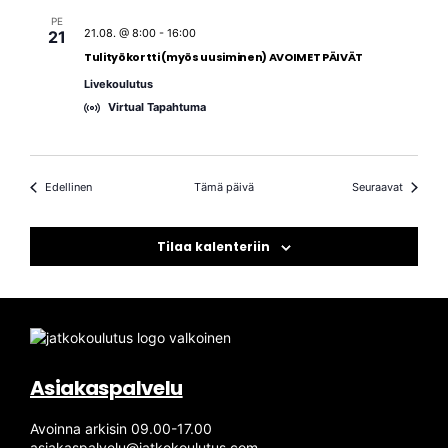
PE
21.08. @ 8:00
-
16:00
21
Tulityökortti (myös uusiminen) AVOIMET PÄIVÄT
Livekoulutus
Virtual Tapahtuma
Tapahtumat
Tapahtu
Edellinen
Tämä päivä
Seuraavat
Tilaa kalenteriin
Asiakaspalvelu
Avoinna arkisin 09.00-17.00
asiakaspalvelu@jatkokoulutus.com